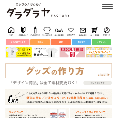
子供の絵でつくる
発表会
還暦
素材変更
オプション